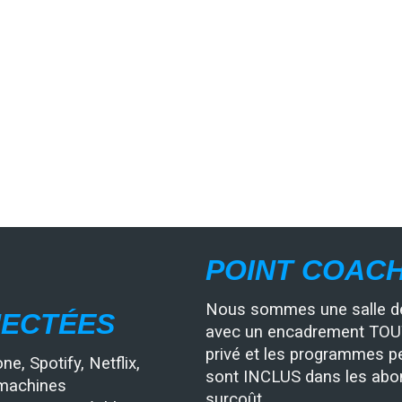
POINT COAC
Nous sommes une salle de
NECTÉES
avec un encadrement TOUT 
privé et les programmes pe
, Spotify, Netflix,
sont INCLUS dans les ab
s machines
surcoût.