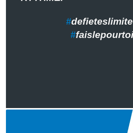
#
defieteslimit
#
faislepourto