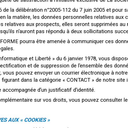
nquête de satisfaction à l’initiative exclusive de La s
 de la délibération n°2005-112 du 7 juin 2005 et pour s
 en la matière, les données personnelles relatives aux 
s relatives aux prospects, elles seront supprimées a
rsqu’ils n’auront pas répondu à deux sollicitations succ
 FORME pourra être amenée à communiquer ces donné
égales.
nformatique et Liberté » du 6 janvier 1978, vous dispo
 rectification et de suppression de l’ensemble des don
r, vous pouvez envoyer un courrier électronique à notr
e figurant dans la catégorie « CONTACT » de notre site int
accompagnée d’un justificatif d’identité.
mplémentaire sur vos droits, vous pouvez consulter le s
ES AUX « COOKIES »