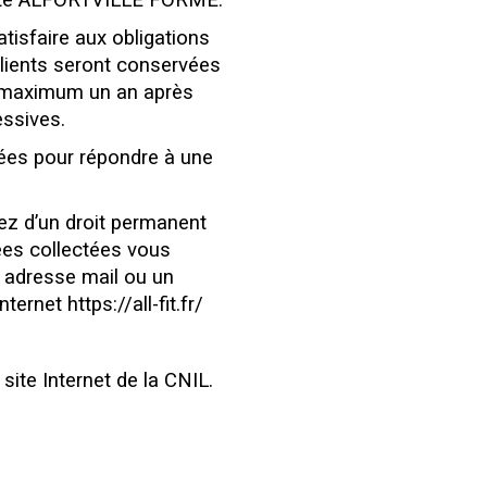
ociété ALFORTVILLE FORME.
atisfaire aux obligations
clients seront conservées
u maximum un an après
essives.
es pour répondre à une
sez d’un droit permanent
nées collectées vous
e adresse mail ou un
ernet https://all-fit.fr/
ite Internet de la CNIL.