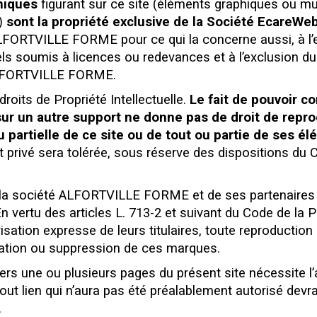
niques
figurant sur ce site (éléments graphiques ou mu
e)
sont la propriété exclusive de la Société EcareWeb
LFORTVILLE FORME pour ce qui la concerne aussi, à l’
els soumis à licences ou redevances et à l’exclusion du
 ALFORTVILLE FORME.
droits de Propriété Intellectuelle.
Le fait de pouvoir co
sur un autre support ne donne pas de droit de repr
u partielle de ce site ou de tout ou partie de ses é
 privé sera tolérée, sous réserve des dispositions du 
la société ALFORTVILLE FORME et de ses partenaires fi
ertu des articles L. 713-2 et suivant du Code de la Pro
risation expresse de leurs titulaires, toute reproduction
ication ou suppression de ces marques.
vers une ou plusieurs pages du présent site nécessite l
Tout lien qui n’aura pas été préalablement autorisé devra
.