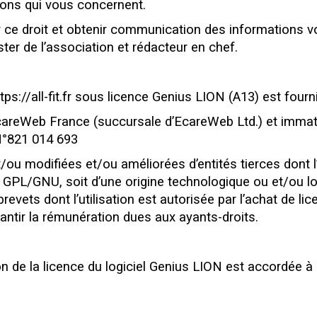
tions qui vous concernent.
 ce droit et obtenir communication des informations v
r de l’association et rédacteur en chef.
ttps://all-fit.fr sous licence Genius LION (A13) est fourn
careWeb France (succursale d’EcareWeb Ltd.) et immat
N°821 014 693
t/ou modifiées et/ou améliorées d’entités tierces dont l’
pe GPL/GNU, soit d’une origine technologique ou et/ou l
brevets dont l’utilisation est autorisée par l’achat de l
antir la rémunération dues aux ayants-droits.
tion de la licence du logiciel Genius LION est accordée